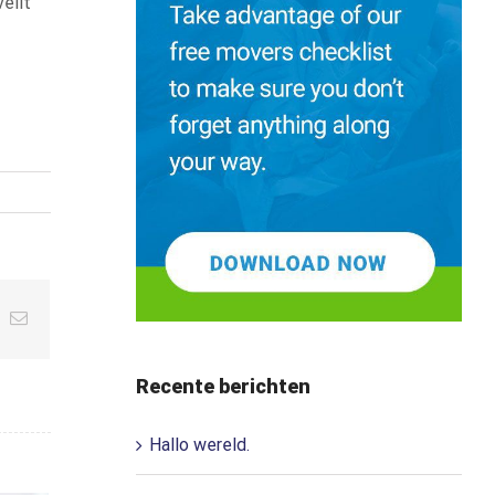
velit
pp
nterest
E-
mail
Recente berichten
Hallo wereld.