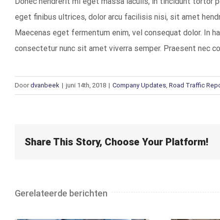
Donec hendrerit mi eget massa iaculis, in tincidunt tortor p
eget finibus ultrices, dolor arcu facilisis nisi, sit amet hen
Maecenas eget fermentum enim, vel consequat dolor. In ha
consectetur nunc sit amet viverra semper. Praesent nec c
Door
dvanbeek
|
juni 14th, 2018
|
Company Updates
,
Road Traffic Rep
Share This Story, Choose Your Platform!
Gerelateerde berichten