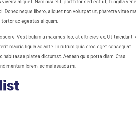
 viverra aliquet. Nam nisi elit, porttitor sed est ut, fringilla ven
rci. Donec neque libero, aliquet non volutpat ut, pharetra vitae m
 tortor ac egestas aliquam.
osuere. Vestibulum a maximus leo, at ultricies ex. Ut tincidunt, 
drerit mauris ligula ac ante. In rutrum quis eros eget consequat.
c habitasse platea dictumst. Aenean quis porta diam. Cras
ondimentum lorem, ac malesuada mi.
ist