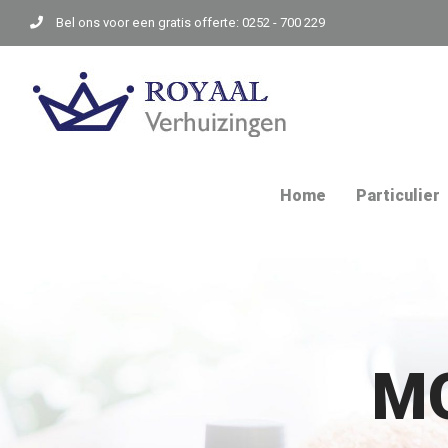
Skip
Bel ons voor een gratis offerte: 0252 - 700 229
to
content
Home
Particulier
MO