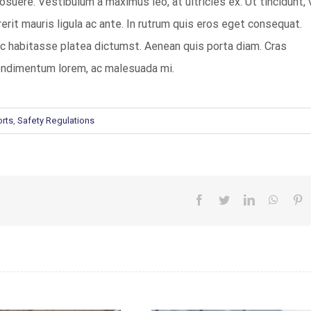
osuere. Vestibulum a maximus leo, at ultricies ex. Ut tincidunt, 
drerit mauris ligula ac ante. In rutrum quis eros eget consequat.
c habitasse platea dictumst. Aenean quis porta diam. Cras
ondimentum lorem, ac malesuada mi.
orts
,
Safety Regulations
facebook
twitter
linkedin
whatsa
pi