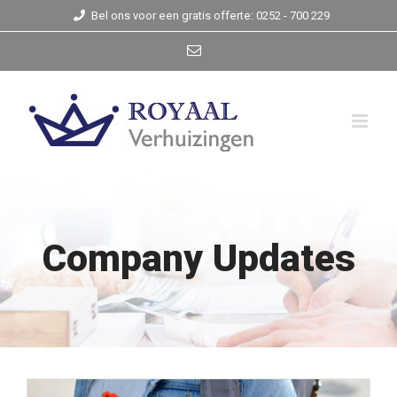
Skip
Bel ons voor een gratis offerte: 0252 - 700 229
to
E-
mail
content
Company Updates